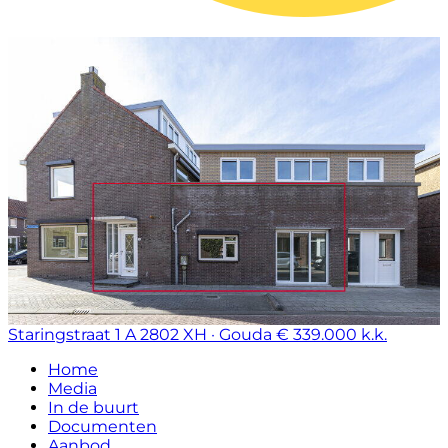
Staringstraat 1 A
2802 XH · Gouda
€ 339.000 k.k.
Home
Media
In de buurt
Documenten
Aanbod