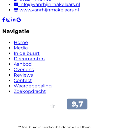
info@vanrhijnmakelaars.nl
www.vanrhijnmakelaars.nl
Navigatie
Home
Media
In de buurt
Documenten
Aanbod
Over ons
Reviews
Contact
Waardebepaling
Zoekopdracht
“Ons huis is verkocht door van Rhijn