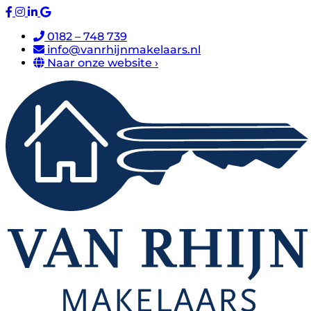
0182 – 748 739
info@vanrhijnmakelaars.nl
Naar onze website ›