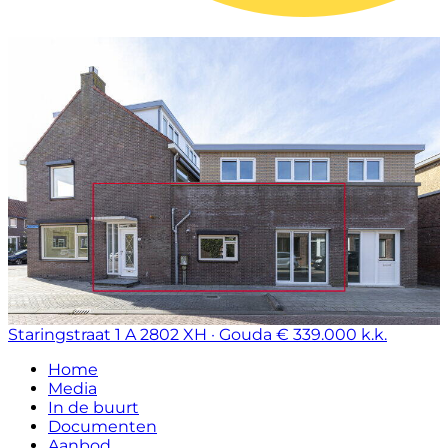
Staringstraat 1 A
2802 XH · Gouda
€ 339.000 k.k.
Home
Media
In de buurt
Documenten
Aanbod