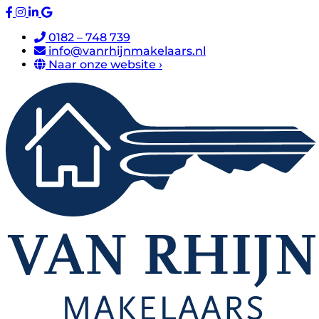
0182 – 748 739
info@vanrhijnmakelaars.nl
Naar onze website ›