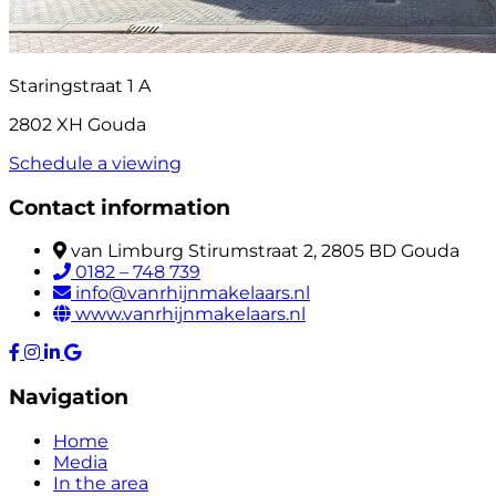
Staringstraat 1 A
2802 XH Gouda
Schedule a viewing
Contact information
van Limburg Stirumstraat 2, 2805 BD Gouda
0182 – 748 739
info@vanrhijnmakelaars.nl
www.vanrhijnmakelaars.nl
Navigation
Home
Media
In the area