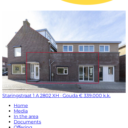
Staringstraat 1 A
2802 XH · Gouda
€ 339.000 k.k.
Home
Media
In the area
Documents
Offering