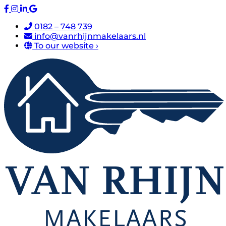
0182 – 748 739
info@vanrhijnmakelaars.nl
To our website ›